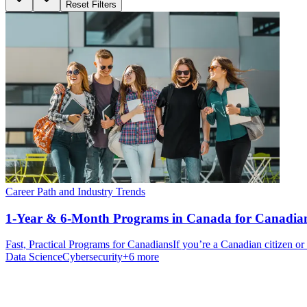
Reset Filters
Career Path and Industry Trends
1-Year & 6-Month Programs in Canada for Canadia
Fast, Practical Programs for CanadiansIf you’re a Canadian citizen o
Data Science
Cybersecurity
+
6
more