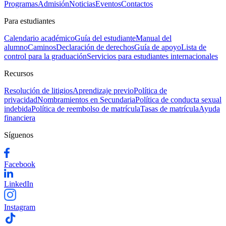
Programas
Admisión
Noticias
Eventos
Contactos
Para estudiantes
Calendario académico
Guía del estudiante
Manual del
alumno
Caminos
Declaración de derechos
Guía de apoyo
Lista de
control para la graduación
Servicios para estudiantes internacionales
Recursos
Resolución de litigios
Aprendizaje previo
Política de
privacidad
Nombramientos en Secundaria
Política de conducta sexual
indebida
Política de reembolso de matrícula
Tasas de matrícula
Ayuda
financiera
Síguenos
Facebook
LinkedIn
Instagram